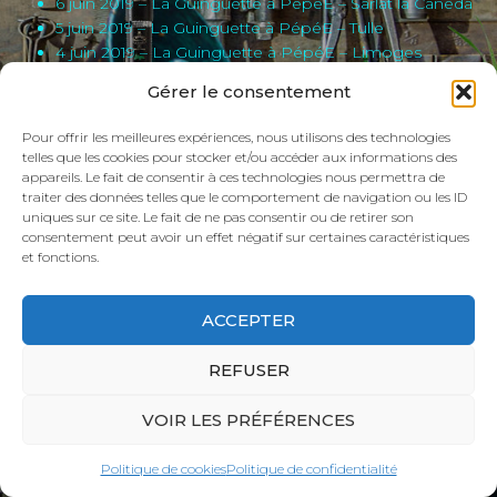
6 juin 2019 – La Guinguette à PépéE – Sarlat la Caneda
T
I
5 juin 2019 – La Guinguette à PépéE – Tulle
O
4 juin 2019 – La Guinguette à PépéE – Limoges
N
3 juin 2019 – La Guinguette à PépéE – Le Dorat
Gérer le consentement
1er Juin 2019 – La Guinguette à PépéE – Bruxelles
26 mai 2019 – La Guinguette à PépéE – Bruxelles
Pour offrir les meilleures expériences, nous utilisons des technologies
telles que les cookies pour stocker et/ou accéder aux informations des
appareils. Le fait de consentir à ces technologies nous permettra de
traiter des données telles que le comportement de navigation ou les ID
uniques sur ce site. Le fait de ne pas consentir ou de retirer son
consentement peut avoir un effet négatif sur certaines caractéristiques
et fonctions.
ACCEPTER
REFUSER
VOIR LES PRÉFÉRENCES
Politique de cookies
Politique de confidentialité