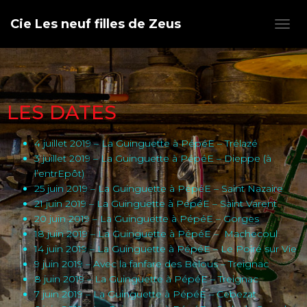
Cie Les neuf filles de Zeus
O
U
V
R
I
R
LES DATES
/
F
E
4 juillet 2019 – La Guinguette à PépéE – Trélazé
R
3 juillet 2019 – La Guinguette à PépéE – Dieppe (à
M
l’entrEpôt)
E
25 juin 2019 – La Guinguette à PépéE – Saint Nazaire
R
21 juin 2019 – La Guinguette à PépéE – Saint Varent
L
A
20 juin 2019 – La Guinguette à PépéE – Gorges
N
18 juin 2019 – La Guinguette à PépéE – Machecoul
A
14 juin 2019 – La Guinguette à PépéE – Le Poiré sur Vie
V
9 juin 2019 – Avec la fanfare des Belous – Treignac
I
8 juin 2019 – La Guinguette à PépéE – Treignac
G
7 juin 2019 – La Guinguette à PépéE – Cebezat
A